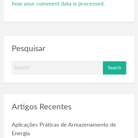
how your comment data is processed.
Pesquisar
S
e
a
r
c
Artigos Recentes
h
f
o
Aplicações Práticas de Armazenamento de
r
Energia