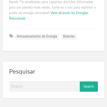
fiáveis ??e atualizadas para capacitar decisões informadas
para um planeta mais verde. Junte-se a nós para explorar o
poder da energia renovável!
View all posts by Energias
Renováveis
Armazenamento de Energia
Baterias
Pesquisar
S
e
a
r