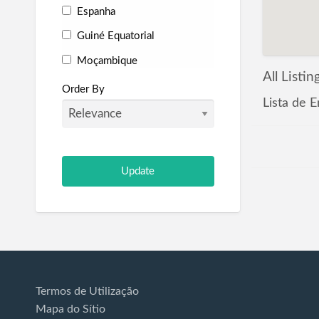
Espanha
Guiné Equatorial
Moçambique
All Listin
Portugal
Order By
Lista de 
São Tomé e Príncipe
Termos de Utilização
Mapa do Sítio