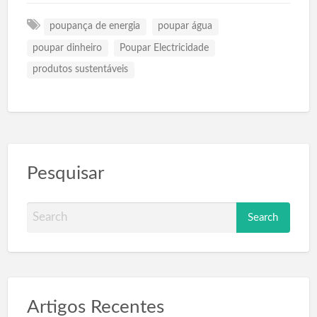
poupança de energia
poupar água
poupar dinheiro
Poupar Electricidade
produtos sustentáveis
Pesquisar
S
e
a
r
c
Artigos Recentes
h