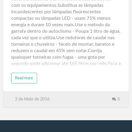
com os equipamentos.Substitua as lâmpadas
incandescentes por lâmpadas fluorescentes
compactas ou lâmpadas LED - usam 75% menos
energia e duram 10 vezes mais.Use o método da
garrafa dentro do autoclismo - Poupa 1 litro de água,
cada vez que o utiliza.Use redutores de caudal nas
torneiras e chuveiros - fáceis de montar, baratos e
reduzem o caudal em 45% sem notar.Corrija
quaisquer torneiras com fugas - uma gota por
segundo pode adicionar até 165 litros por mês.Faça a
limpeza e manutenção do seu aqueci…
Read more
2 de Maio de 2016
0