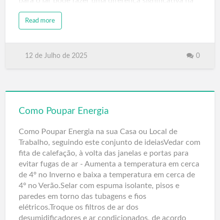
para o lar pode fazer uma diferença significativa na
sua fatura mensal, ao mesmo tempo que contribui
Read more
para um estilo de vida mais verde e responsável.
Neste artigo, exploraremos em detalhe como
produtos como lâmpadas LED, termostatos
12 de Julho de 2025
0
inteligentes e redutores de fluxo de água, todos
disponíveis na Amazon Espanha, podem ajudar a
economizar energia e água, trazendo benefícios tanto
para o seu bolso como para o meio ambiente. Vamos
Como Poupar Energia
mergulhar no tema e descobrir como implementar
estas soluções práticas no dia a dia.
Como Poupar Energia na sua Casa ou Local de
Trabalho, seguindo este conjunto de ideiasVedar com
Por Que Reduzir a Conta de Luz é Importante em
fita de calefação, à volta das janelas e portas para
Portugal?
evitar fugas de ar - Aumenta a temperatura em cerca
Portugal tem enfrentado desafios energéticos nos
de 4º no Inverno e baixa a temperatura em cerca de
últimos anos, com flutuações nos preços da
4º no Verão.Selar com espuma isolante, pisos e
eletricidade in…
paredes em torno das tubagens e fios
elétricos.Troque os filtros de ar dos
desumidificadores e ar condicionados, de acordo