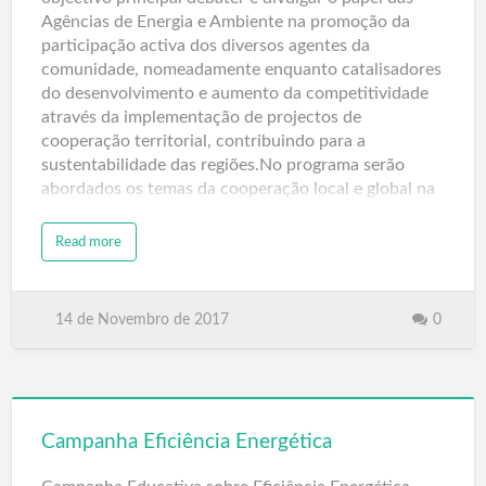
Agências de Energia e Ambiente na promoção da
participação activa dos diversos agentes da
comunidade, nomeadamente enquanto catalisadores
do desenvolvimento e aumento da competitividade
através da implementação de projectos de
cooperação territorial, contribuindo para a
sustentabilidade das regiões.No programa serão
abordados os temas da cooperação local e global na
mitigação e adaptação às alterações climáticas,
participação das Agências de Energ…
Read more
14 de Novembro de 2017
0
Campanha Eficiência Energética