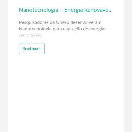
Nanotecnologia – Energia Renovável – INCTMN – CMDMC – Unesp – USP – UFSCar – IPEN
Pesquisadores da Unesp desenvolveram
Nanotecnologia para captação de energias
renováveis.
Read more