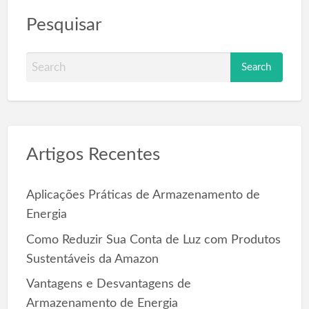
Pesquisar
S
e
a
r
c
Artigos Recentes
h
f
o
Aplicações Práticas de Armazenamento de
r
Energia
:
Como Reduzir Sua Conta de Luz com Produtos
Sustentáveis da Amazon
Vantagens e Desvantagens de
Armazenamento de Energia