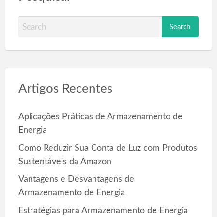
S
e
a
r
c
Artigos Recentes
h
f
o
Aplicações Práticas de Armazenamento de
r
Energia
:
Como Reduzir Sua Conta de Luz com Produtos
Sustentáveis da Amazon
Vantagens e Desvantagens de
Armazenamento de Energia
Estratégias para Armazenamento de Energia