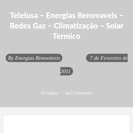
Telelusa – Energias Renovaveis –
Redes Gaz – Climatização – Solar
Termico
By
Energias Renováveis
7 de Fevereiro de
2011
Videos
0 Comments