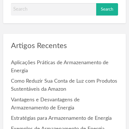
S
e
a
r
c
Artigos Recentes
h
f
o
Aplicações Práticas de Armazenamento de
r
Energia
:
Como Reduzir Sua Conta de Luz com Produtos
Sustentáveis da Amazon
Vantagens e Desvantagens de
Armazenamento de Energia
Estratégias para Armazenamento de Energia
Exemplos de Armazenamento de Energia