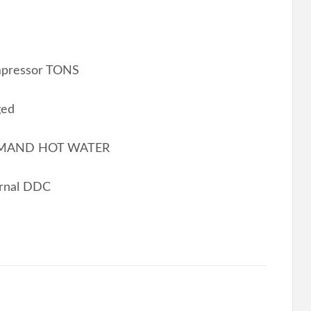
ompressor TONS
ged
DEMAND HOT WATER
ernal DDC