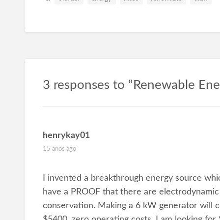
3 responses to “Renewable Ener
henrykay01
15 anos ago
I invented a breakthrough energy source whic
have a PROOF that there are electrodynamic
conservation. Making a 6 kW generator will c
$5400, zero operating costs. I am looking for