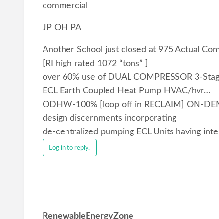
commercial
JP OH PA
Another School just closed at 975 Actual C
[RI high rated 1072 “tons” ]
over 60% use of DUAL COMPRESSOR 3-Sta
ECL Earth Coupled Heat Pump HVAC/hvr…
ODHW-100% [loop off in RECLAIM] ON-
design discernments incorporating
de-centralized pumping ECL Units having int
Log in to reply.
RenewableEnergyZone