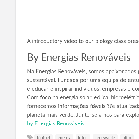
A introductory video to our biology class pr
By
Energias Renováveis
Na Energias Renováveis, somos apaixonados p
sustentável. Fundada por uma equipa de entus
é educar e inspirar indivíduos, empresas e c
Com foco na energia solar, eólica, hidroelétr
fornecemos informações fiáveis ??e atualizad
planeta mais verde. Junte-se a nós para expl
by Energias Renováveis
biofuel
energy
intec
renewable
uitm