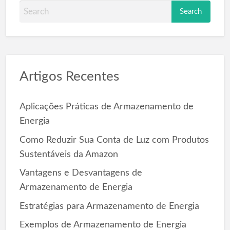
S
e
a
r
c
Artigos Recentes
h
f
o
Aplicações Práticas de Armazenamento de
r
Energia
:
Como Reduzir Sua Conta de Luz com Produtos
Sustentáveis da Amazon
Vantagens e Desvantagens de
Armazenamento de Energia
Estratégias para Armazenamento de Energia
Exemplos de Armazenamento de Energia