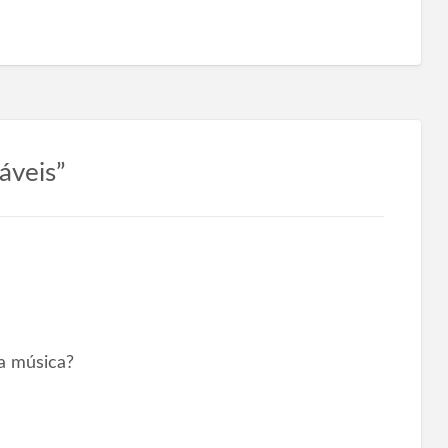
áveis”
a música?