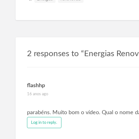
2 responses to “Energias Renov
flashhp
16 anos ago
parabéns. Muito bom o vídeo. Qual o nome d
Log in to reply.