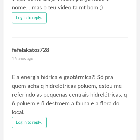
nome… mas o teu video ta mt bom ;)
Log in to reply.
fefelakatos728
16 anos ago
E a energia hídrica e geotérmica?! Só pra
quem acha q hidrelétricas poluem, estou me
referindo as pequenas centrais hidrelétricas, q
ñ poluem e ñ destroem a fauna e a flora do
local.
Log in to reply.