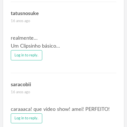
tatusnosuke
16 anos ago
realmente…
Um Clipsinho básico…
Log in to reply.
saracobii
16 anos ago
caraaaca! que video show! amei! PERFEITO!
Log in to reply.