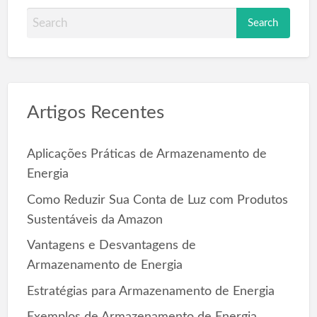
S
e
a
r
c
Artigos Recentes
h
f
o
Aplicações Práticas de Armazenamento de
r
Energia
:
Como Reduzir Sua Conta de Luz com Produtos
Sustentáveis da Amazon
Vantagens e Desvantagens de
Armazenamento de Energia
Estratégias para Armazenamento de Energia
Exemplos de Armazenamento de Energia