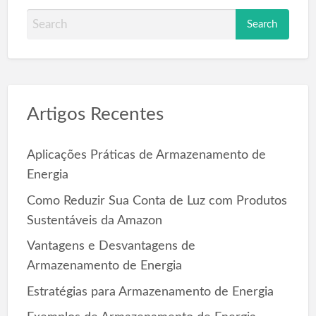
S
e
a
r
c
Artigos Recentes
h
f
o
Aplicações Práticas de Armazenamento de
r
Energia
:
Como Reduzir Sua Conta de Luz com Produtos
Sustentáveis da Amazon
Vantagens e Desvantagens de
Armazenamento de Energia
Estratégias para Armazenamento de Energia