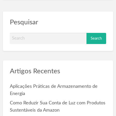
Pesquisar
S
e
a
r
c
Artigos Recentes
h
f
o
Aplicações Práticas de Armazenamento de
r
Energia
:
Como Reduzir Sua Conta de Luz com Produtos
Sustentáveis da Amazon