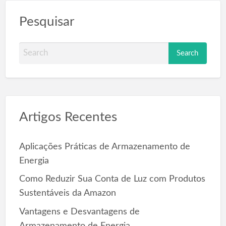
Pesquisar
S
e
a
r
c
Artigos Recentes
h
f
o
Aplicações Práticas de Armazenamento de
r
Energia
:
Como Reduzir Sua Conta de Luz com Produtos
Sustentáveis da Amazon
Vantagens e Desvantagens de
Armazenamento de Energia