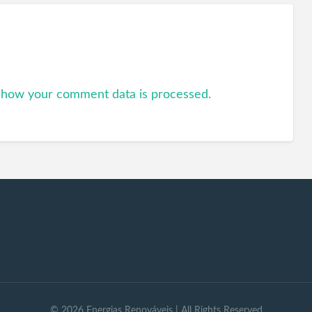
 how your comment data is processed.
©
2026
Energias Renováveis
| All Rights Reserved