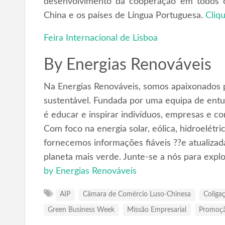
desenvolvimento da cooperação em todos os
China e os países de Língua Portuguesa.
Cliq
Feira Internacional de Lisboa
By
Energias Renováveis
Na Energias Renováveis, somos apaixonados p
sustentável. Fundada por uma equipa de entus
é educar e inspirar indivíduos, empresas e c
Com foco na energia solar, eólica, hidroelétr
fornecemos informações fiáveis ??e atualizad
planeta mais verde. Junte-se a nós para expl
by Energias Renováveis
AIP
Câmara de Comércio Luso-Chinesa
Coliga
Green Business Week
Missão Empresarial
Promoçã