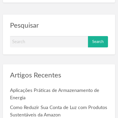
Pesquisar
S
e
a
r
c
Artigos Recentes
h
f
o
Aplicações Práticas de Armazenamento de
r
Energia
:
Como Reduzir Sua Conta de Luz com Produtos
Sustentáveis da Amazon