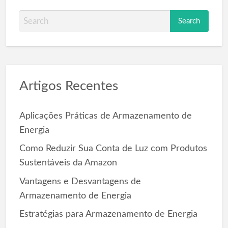
S
e
a
r
c
Artigos Recentes
h
f
o
Aplicações Práticas de Armazenamento de
r
Energia
:
Como Reduzir Sua Conta de Luz com Produtos
Sustentáveis da Amazon
Vantagens e Desvantagens de
Armazenamento de Energia
Estratégias para Armazenamento de Energia