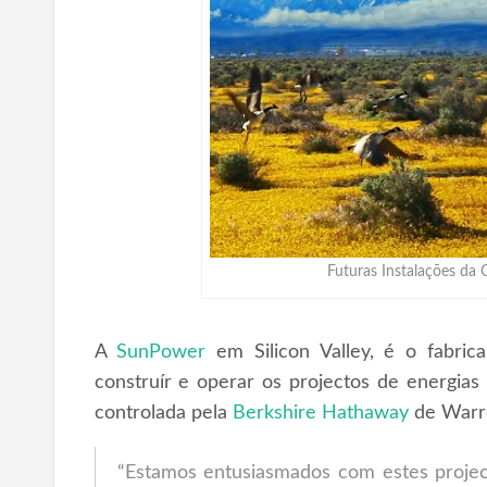
Futuras Instalações da C
A
SunPower
em Silicon Valley, é o fabrica
construír e operar os projectos de energia
controlada pela
Berkshire Hathaway
de Warre
“Estamos entusiasmados com estes projec