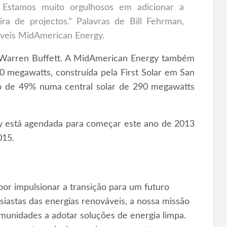
 Estamos muito orgulhosos em adicionar a
ra de projectos.” Palavras de Bill Fehrman,
áveis MidAmerican Energy.
a Warren Buffett. A MidAmerican Energy também
50 megawatts, construída pela First Solar em San
ção de 49% numa central solar de 290 megawatts
ey está agendada para começar este ano de 2013
015.
or impulsionar a transição para um futuro
iastas das energias renováveis, a nossa missão
omunidades a adotar soluções de energia limpa.