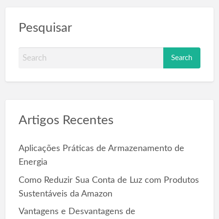
Pesquisar
S
e
a
r
c
Artigos Recentes
h
f
o
Aplicações Práticas de Armazenamento de
r
Energia
:
Como Reduzir Sua Conta de Luz com Produtos
Sustentáveis da Amazon
Vantagens e Desvantagens de