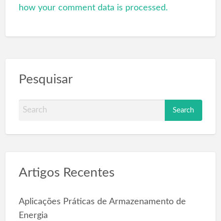
how your comment data is processed.
Pesquisar
S
e
a
r
c
Artigos Recentes
h
f
o
Aplicações Práticas de Armazenamento de
r
Energia