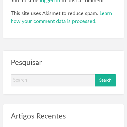
You must be
logged in
to post a comment.
This site uses Akismet to reduce spam.
Learn
how your comment data is processed.
Pesquisar
S
e
a
r
c
Artigos Recentes
h
f