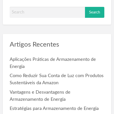
S
e
a
r
c
Artigos Recentes
h
f
o
Aplicações Práticas de Armazenamento de
r
Energia
:
Como Reduzir Sua Conta de Luz com Produtos
Sustentáveis da Amazon
Vantagens e Desvantagens de
Armazenamento de Energia
Estratégias para Armazenamento de Energia