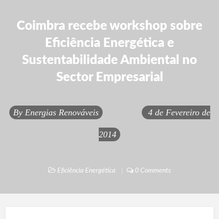
Coimbra recebe workshop sobre
Eficiência Energética e
Sustentabilidade Ambiental no
Sector Empresarial
By
Energias Renováveis
4 de Fevereiro de
2014
Eficiência Energética
0 Comments