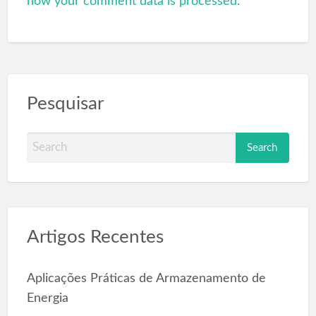
how your comment data is processed.
Pesquisar
S
e
a
r
c
Artigos Recentes
h
f
o
Aplicações Práticas de Armazenamento de
r
Energia
: