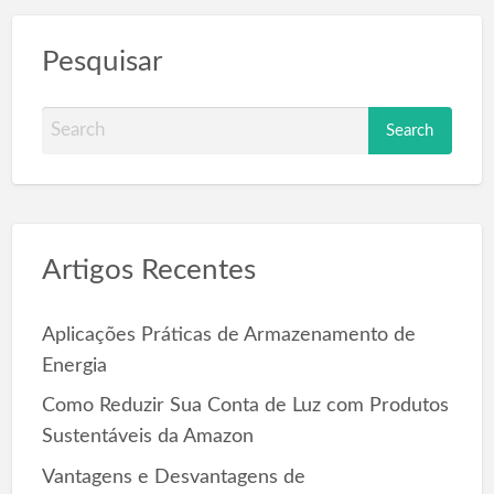
Pesquisar
S
e
a
r
c
Artigos Recentes
h
f
o
Aplicações Práticas de Armazenamento de
r
Energia
:
Como Reduzir Sua Conta de Luz com Produtos
Sustentáveis da Amazon
Vantagens e Desvantagens de