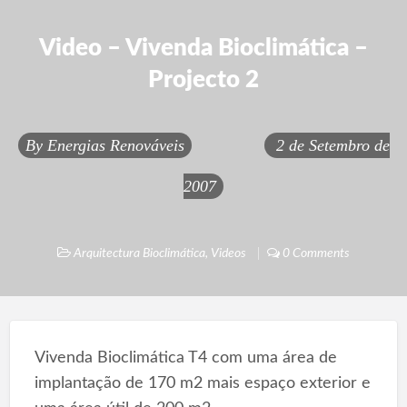
Video – Vivenda Bioclimática –
Projecto 2
By
Energias Renováveis
2 de Setembro de
2007
Arquitectura Bioclimática
,
Videos
0 Comments
Vivenda Bioclimática T4 com uma área de
implantação de 170 m2 mais espaço exterior e