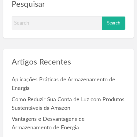
Pesquisar
S
e
a
r
c
Artigos Recentes
h
f
o
Aplicações Práticas de Armazenamento de
r
Energia
:
Como Reduzir Sua Conta de Luz com Produtos
Sustentáveis da Amazon
Vantagens e Desvantagens de
Armazenamento de Energia