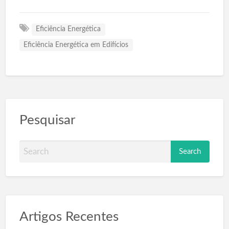
Eficiência Energética
Eficiência Energética em Edifícios
Pesquisar
S
e
a
r
c
Artigos Recentes
h