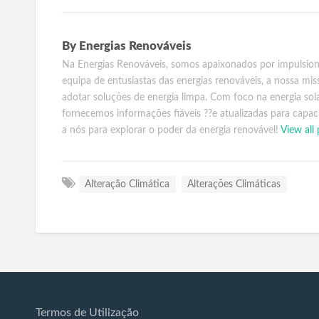
By
Energias Renováveis
Na Energias Renováveis, somos apaixonados por impulsion
equipa de entusiastas das energias renováveis, a nossa mis
adotar soluções de energia limpa. Com foco na energia solar
fornecemos informações fiáveis ??e atualizadas para capac
a nós para explorar o poder da energia renovável!
View all
Alteração Climática
Alterações Climáticas
Termos de Utilização