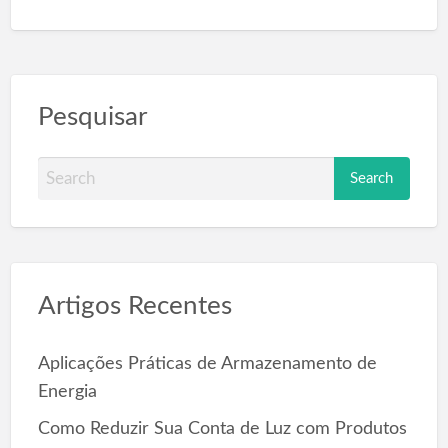
Pesquisar
S
e
a
r
c
Artigos Recentes
h
f
o
Aplicações Práticas de Armazenamento de
r
Energia
:
Como Reduzir Sua Conta de Luz com Produtos