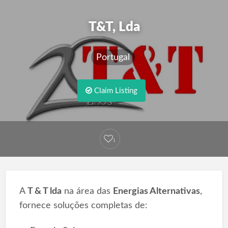
T&T, Lda
Portugal
Claim Listing
1
A
T & T lda
na área das
Energias Alternativas
,
fornece soluções completas de: