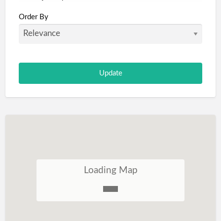
Portugal
Order By
São Tomé e Príncipe
Loading Map