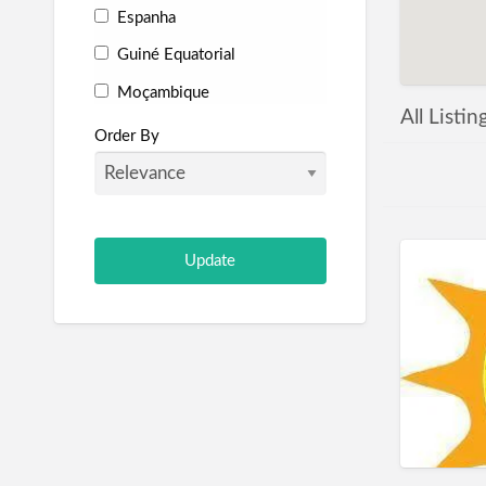
Espanha
Guiné Equatorial
Moçambique
All Listi
Portugal
Order By
São Tomé e Príncipe