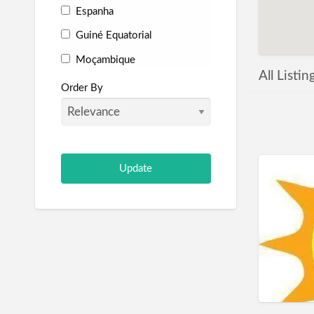
Espanha
Guiné Equatorial
Moçambique
All Listin
Portugal
Order By
São Tomé e Príncipe