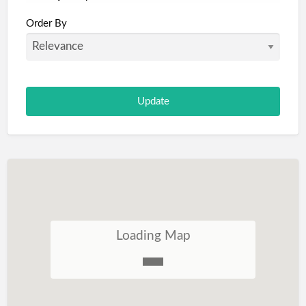
Portugal
Order By
São Tomé e Príncipe
Loading Map