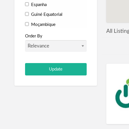
Espanha
Guiné Equatorial
Moçambique
All Listin
Portugal
Order By
São Tomé e Príncipe