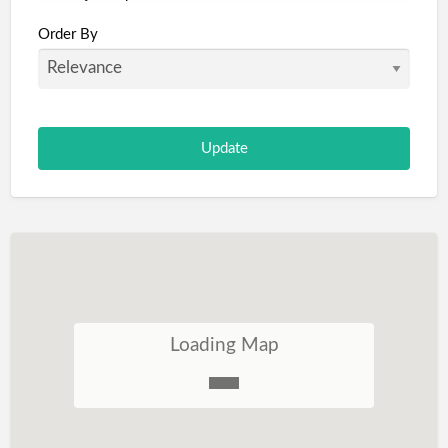
Portugal
Order By
São Tomé e Príncipe
Loading Map