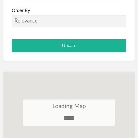
Portugal
Order By
São Tomé e Príncipe
Loading Map