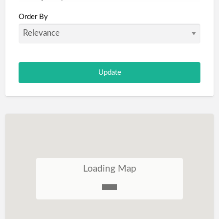
Portugal
Order By
São Tomé e Príncipe
Loading Map