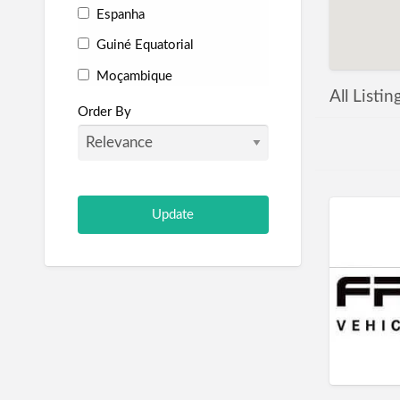
Espanha
Guiné Equatorial
Moçambique
All Listi
Portugal
Order By
São Tomé e Príncipe