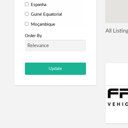
Espanha
Guiné Equatorial
Moçambique
All Listi
Portugal
Order By
São Tomé e Príncipe