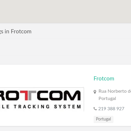
ngs in Frotcom
Frotcom
Rua Norberto de
Portugal
219 388 927
Portugal