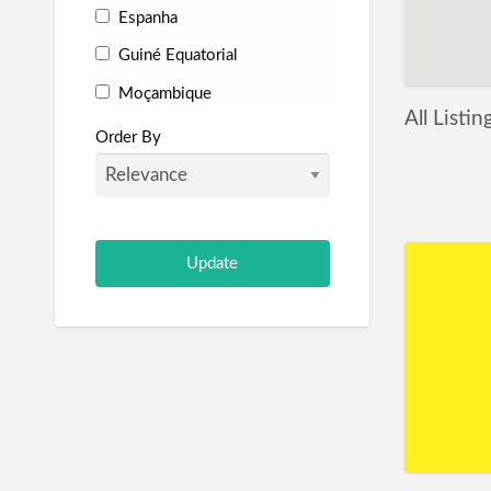
Espanha
Guiné Equatorial
Moçambique
All Listi
Portugal
Order By
São Tomé e Príncipe