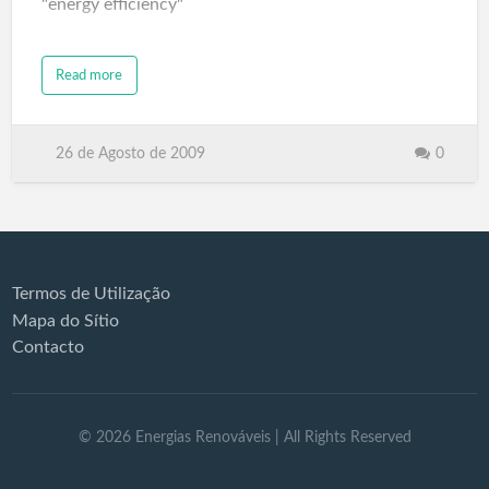
"energy efficiency"
Read more
26 de Agosto de 2009
0
Termos de Utilização
Mapa do Sítio
Contacto
©
2026
Energias Renováveis
| All Rights Reserved