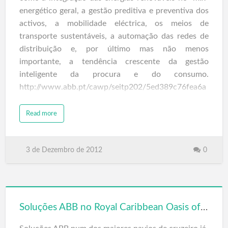
energético geral, a gestão preditiva e preventiva dos
activos, a mobilidade eléctrica, os meios de
transporte sustentáveis, a automação das redes de
distribuição e, por último mas não menos
importante, a tendência crescente da gestão
inteligente da procura e do consumo.
http://www.abb.pt/cawp/seitp202/5ed389c76fea6a
05c1257a44003a9555.aspx
Read more
ABB resolve quebra-cabeças eléctrico secular - nova
tecnologia para as redes em CC (corrente contínua)
do futuro. …
3 de Dezembro de 2012
0
Soluções ABB no Royal Caribbean Oasis of the Seas