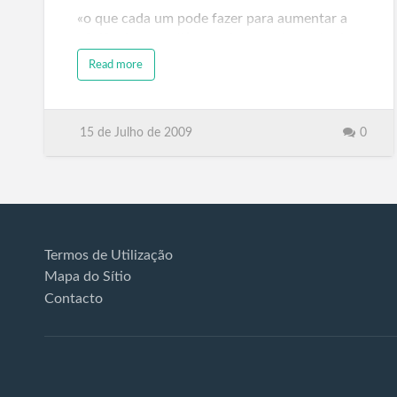
«o que cada um pode fazer para aumentar a
eficiência energética e minorar o impacto da
utilização de combustíveis fósseis, como o
Read more
gás natural, o petróleo e o carvão», citação
do comunicado.
Os frequentadores destas praias e amantes
15 de Julho de 2009
0
do Sol radiante que brilha neste nosso país,
poderão assim aprender um pouco m…
Termos de Utilização
Mapa do Sítio
Contacto