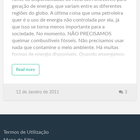
geração de energia, que variam entre as diferentes
regiões do globo. A última coisa que uma petroleira
quer é o uso de energia não controlada por ela, já
que isso se torna menos importante para a
sociedade. No momento, NÃO PRECISAMOS
queimar combustíveis fósseis. Não precisamos usar
nada que contamine o meio ambiente. Há muitas
formas de energia disponíveis. Quando enxergamos
além da propaganda e das soluções convenientes
apresentadas pelas companhias de energia,
Read more
descobrimos uma fonte aparentemente…
12 de Janeiro de 2011
3
Termos de Utilização
Mapa do Sítio