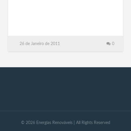
26 de Janeiro de 2011
0
©
2026
Energias Renováveis
| All Rights Reserved