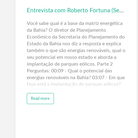
Entrevista com Roberto Fortuna (Seplan/BA) – Matriz Energética e Energias Renováveis – Parte 2
Você sabe qual é a base da matriz energética
da Bahia? O diretor de Planejamento
Econômico da Secretaria do Planejamento do
Estado da Bahia nos diz a resposta e explica
também o que são energias renováveis, qual o
seu potencial em nosso estado e aborda a
implantação de parques eólicos. Parte 2
Perguntas: 00:09 - Qual o potencial das
energias renováveis na Bahia? 03:07 - Em que
fase está a implantação de parques eólicos?
Read more